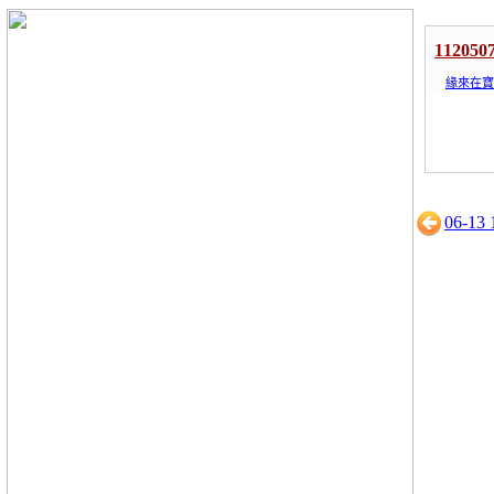
1120
緣來在寶
06-1