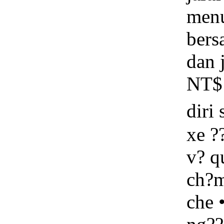
menu
bers
dan 
NT$1
diri
xe ?
v? q
ch?m
che 