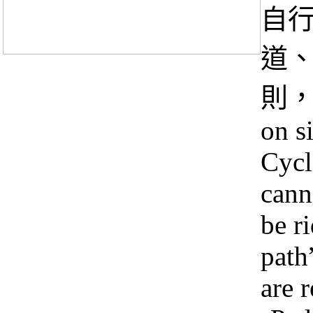
自行
道、
則，
on s
Cycl
cann
be r
path
are 