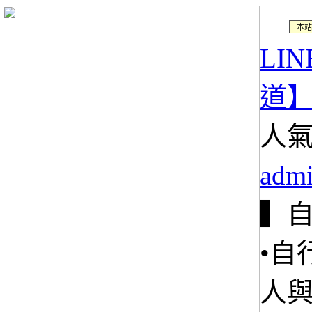
本站
LI
道】
人氣
adm
▍自
•自
人與