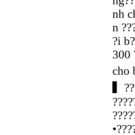
ng??
nh c
n ??
?i b
300 
cho 
▍???
????
????
•???