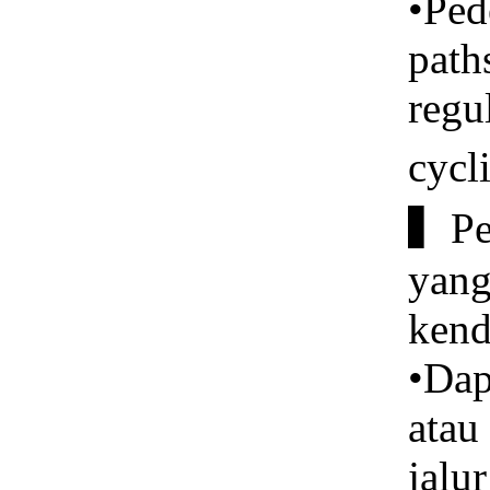
•Ped
path
regu
cycl
▍Pen
yang
kend
•Dap
atau
jalu