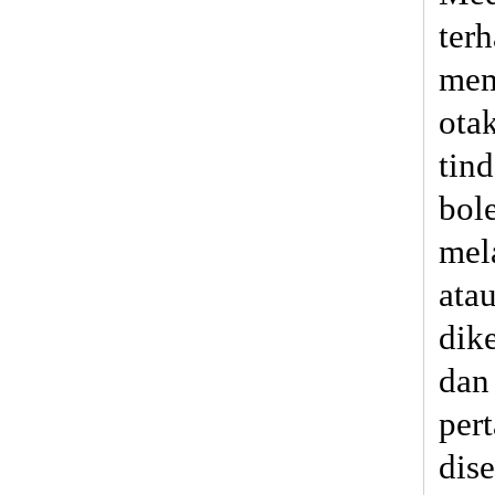
terh
mem
ota
tin
bol
mel
atau
dik
dan
per
dise