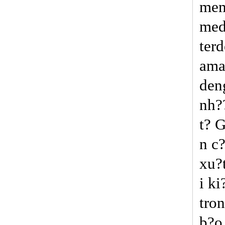
mem
med
ter
ama
de
nh?
t? G
n c
xu?
i k
tro
b?o 