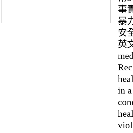
事
暴
安
英文版
medi
Rece
hea
in 
con
hea
viol