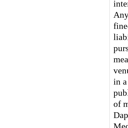
inte
Any
fin
liab
pur
mea
ven
in 
pub
of 
Dap
Med