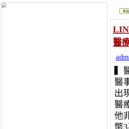
本站
LI
醫
adm
▍
醫
出
醫
他
幣