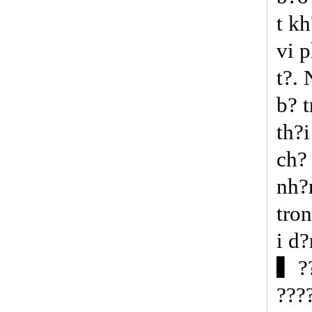
t k
vi 
t?.
b? 
th?i
ch?
nh?
tro
i d
▍??
???