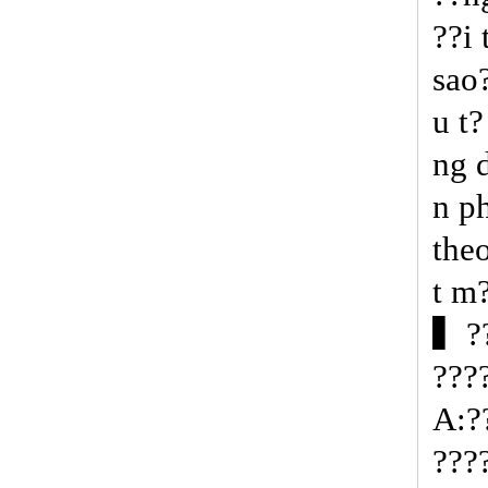
??i 
sao
u t
ng d
n p
theo
t m
▍??
???
A:?
???