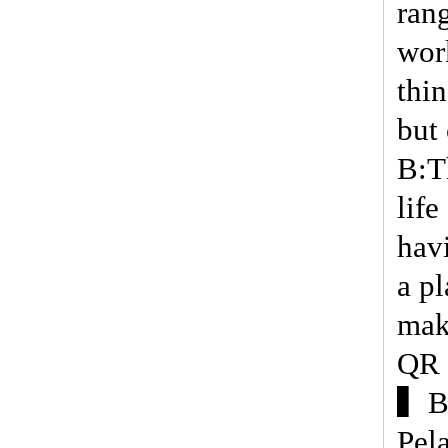
ran
wor
thi
but
B:T
life
hav
a pl
mak
QR 
▍Be
Pel