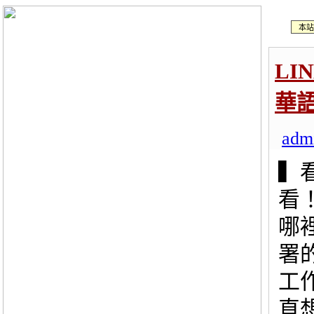
本站
LI
華
adm
▍
看
哪
署
工
直