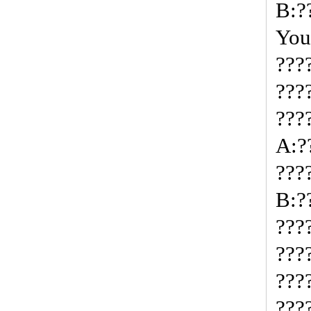
B:?
You
???
???
???
A:?
???
B:?
???
???
???
???