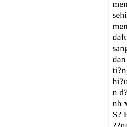
men
seh
men
daf
san
dan
ti?
hi?
n d
nh 
S? 
??n