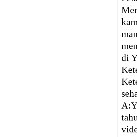
Men
kam
man
men
di 
Ket
Ket
seh
A:Y
tah
vid